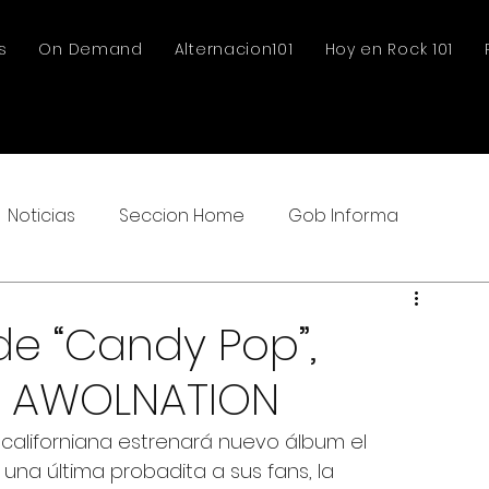
s
On Demand
Alternacion101
Hoy en Rock 101
Noticias
Seccion Home
Gob Informa
de “Candy Pop”,
e AWOLNATION
californiana estrenará nuevo álbum el 
una última probadita a sus fans, la 