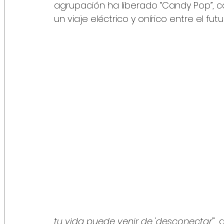
agrupación ha liberado “Candy Pop”, 
un viaje eléctrico y onírico entre el fut
tu vida puede venir de 'desconectar'", 
d