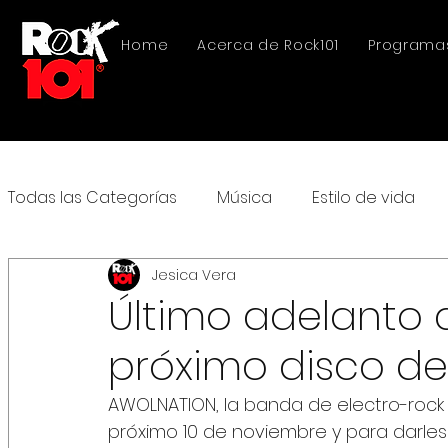
Home
Acerca de Rock101
Programa
Todas las Categorías
Música
Estilo de vida
Jesica Vera
Último adelanto 
próximo disco d
AWOLNATION, la banda de electro-rock 
próximo 10 de noviembre y para darles 