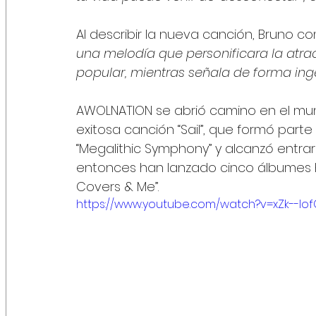
Al describir la nueva canción, Bruno co
una melodía que personificara la atrac
popular, mientras señala de forma ing
AWOLNATION se abrió camino en el mund
exitosa canción “Sail”, que formó part
“Megalithic Symphony” y alcanzó entrar a
entonces han lanzado cinco álbumes h
Covers & Me”. 
https://www.youtube.com/watch?v=xZk--lo