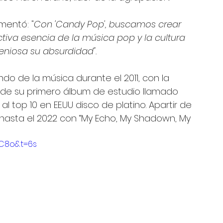
mentó: "
Con 'Candy Pop', buscamos crear 
tiva esencia de la música pop y la cultura 
eniosa su absurdidad".
o de la música durante el 2011, con la 
e de su primero álbum de estudio llamado 
l top 10 en EE.UU disco de platino. Apartir de 
asta el 2022 con “My Echo, My Shadown, My 
fC8o&t=6s