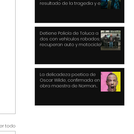
resultado de la tragedia y el
drama
Detiene Policía de Toluca a
dos con vehículos robados;
recuperan auto y motocicleta
La delicadeza poetica de
Oscar Wilde, confirmada en la
obra maestra de Norman
Cook
er todo