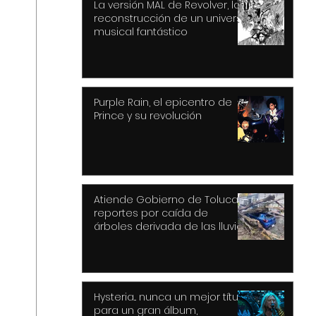
La versión MAL de Revolver, la
reconstrucción de un universo
musical fantástico
Purple Rain, el epicentro de
Prince y su revolución
Atiende Gobierno de Toluca
reportes por caída de
árboles derivada de las lluvias
y fuertes vientos
Hysteria... nunca un mejor título
para un gran álbum,