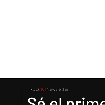
Rock
101
Newsletter
Sé el prim