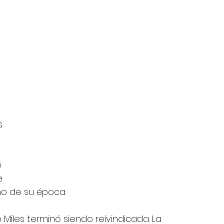
 
s 
 
e 
mo de su época.
 Miles terminó siendo reivindicada. La 