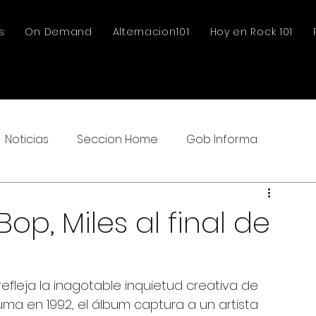
s
On Demand
Alternacion101
Hoy en Rock 101
Noticias
Seccion Home
Gob Informa
op, Miles al final de
fleja la inagotable inquietud creativa de 
ma en 1992, el álbum captura a un artista 