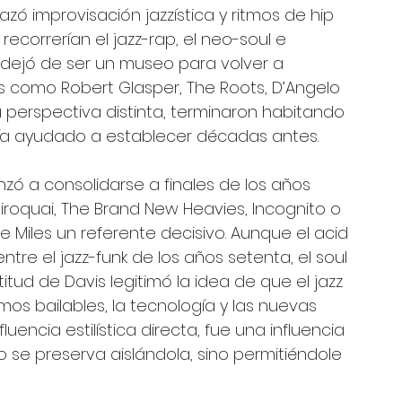
zó improvisación jazzística y ritmos de hip 
ecorrerían el jazz-rap, el neo-soul e 
dejó de ser un museo para volver a 
tas como Robert Glasper, The Roots, D’Angelo 
perspectiva distinta, terminaron habitando 
abía ayudado a establecer décadas antes.
nzó a consolidarse a finales de los años 
quai, The Brand New Heavies, Incognito o 
e Miles un referente decisivo. Aunque el acid 
ntre el jazz-funk de los años setenta, el soul 
titud de Davis legitimó la idea de que el jazz 
tmos bailables, la tecnología y las nuevas 
uencia estilística directa, fue una influencia 
no se preserva aislándola, sino permitiéndole 