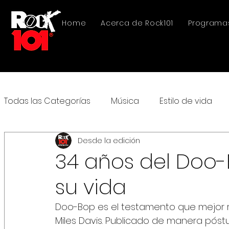
Home
Acerca de Rock101
Programa
Todas las Categorías
Música
Estilo de vida
Desde la edición
34 años del Doo-B
su vida
Doo-Bop es el testamento que mejor re
Miles Davis. Publicado de manera póstu