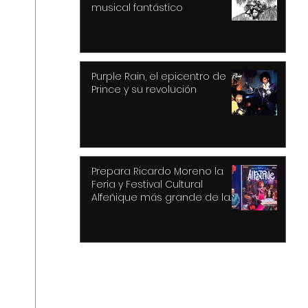
musical fantástico
Purple Rain, el epicentro de
Prince y su revolución
Prepara Ricardo Moreno la
Feria y Festival Cultural
Alfeñique más grande de la
historia de Toluca