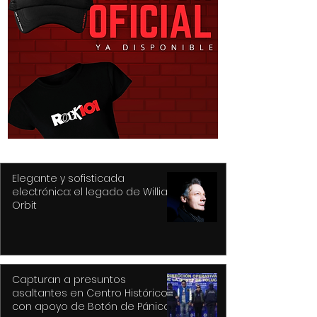
Recupera Policía de
Prepara Ricard
Toluca dos vehículos y
Moreno la Feria
detiene a sus
Festival Cultura
conductores
Alfeñique más
de la historia 
Elegante y sofisticada
electrónica: el legado de William
Orbit
Capturan a presuntos
asaltantes en Centro Histórico
con apoyo de Botón de Pánico y