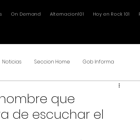
s
On Demand
Alternacion101
Hoy en Rock 101
Noticias
Seccion Home
Gob Informa
 hombre que
a de escuchar el