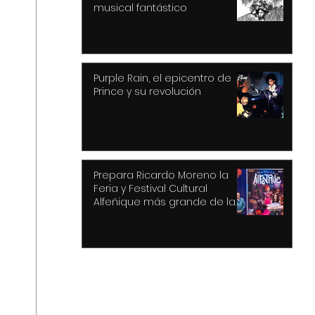
musical fantástico
Purple Rain, el epicentro de
Prince y su revolución
Prepara Ricardo Moreno la
Feria y Festival Cultural
Alfeñique más grande de la
historia de Toluca