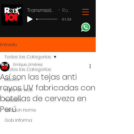
Transmisión en vivo
Rock 101
-01:04
Entrada
Todas las Categorías
Enrique Jiménez
Todas las Categorías
Así son las tejas anti
Música
rayos UV fabricadas con
Estilo de vida
botellas de cerveza en
Noticias
Perú
Seccion Home
Gob Informa