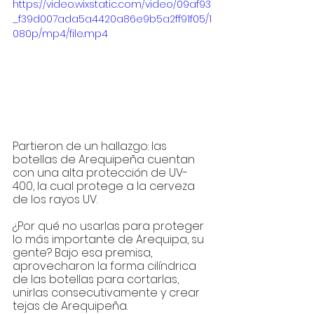
https://video.wixstatic.com/video/09af93
_f39d007ada5a4420a86e9b5a2ff91f05/1
080p/mp4/file.mp4
Partieron de un hallazgo: las 
botellas de Arequipeña cuentan 
con una alta protección de UV-
400, la cual protege a la cerveza 
de los rayos UV. 
¿Por qué no usarlas para proteger 
lo más importante de Arequipa, su 
gente? Bajo esa premisa, 
aprovecharon la forma cilíndrica 
de las botellas para cortarlas, 
unirlas consecutivamente y crear 
tejas de Arequipeña.