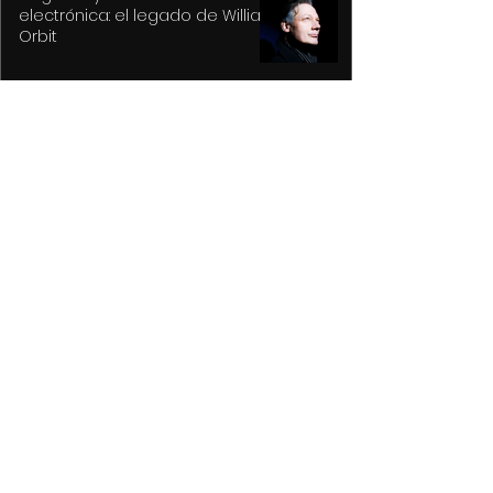
electrónica: el legado de William
Orbit
Capturan a presuntos
asaltantes en Centro Histórico
con apoyo de Botón de Pánico y
videovigilancia
Recupera Policía de Toluca dos
vehículos y detiene a sus
conductores
La versión MAL de Revolver, la
reconstrucción de un universo