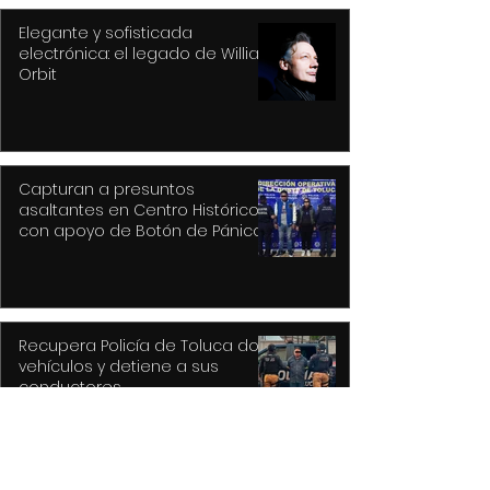
Elegante y sofisticada
electrónica: el legado de William
Orbit
Capturan a presuntos
asaltantes en Centro Histórico
con apoyo de Botón de Pánico y
videovigilancia
Recupera Policía de Toluca dos
vehículos y detiene a sus
conductores