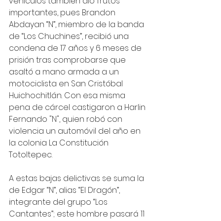
vehículos también dio frutos 
importantes, pues Brandon 
Abdayan “N”, miembro de la banda 
de “Los Chuchines”, recibió una 
condena de 17 años y 6 meses de 
prisión tras comprobarse que 
asaltó a mano armada a un 
motociclista en San Cristóbal 
Huichochitlán. Con esa misma 
pena de cárcel castigaron a Harlin 
Fernando "N", quien robó con 
violencia un automóvil del año en 
la colonia La Constitución 
Totoltepec.
A estas bajas delictivas se suma la 
de Edgar “N”, alias “El Dragón”, 
integrante del grupo “Los 
Cantantes”; este hombre pasará 11 