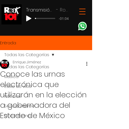
Transmisión en vivo
Rock 101
-01:04
Entrada
Todas las Categorías
Enrique Jiménez
Todas las Categorías
Conoce las urnas
Música
electrónica que
Estilo de vida
utilizarán en la elección
Noticias
a gobernadora del
Seccion Home
Estado de México
Gob Informa