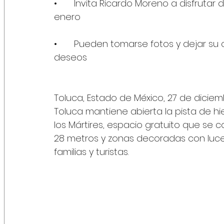
•	Invita Ricardo Moreno a disfrutar de los atractivos navideños hasta el 7 de 
enero
•	Pueden tomarse fotos y dejar su carta para Reyes Magos en buzón de los 
deseos 
Toluca, Estado de México, 27 de diciem
Toluca mantiene abierta la pista de h
los Mártires, espacio gratuito que s
28 metros y zonas decoradas con luces
familias y turistas.