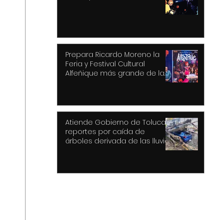
Prepara Ricardo Moreno la
Feria y Festival Cultural
Alfeñique más grande de la
historia de Toluca
Atiende Gobierno de Toluca
reportes por caída de
árboles derivada de las lluvias
y fuertes vientos