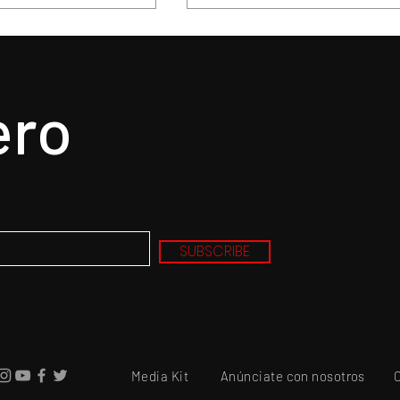
ero
Policía de Toluca
Prepara Ricardo Moreno
los y detiene a
Feria y Festival Cultural
ctores
Alfeñique más grande d
SUBSCRIBE
la historia de Toluca
Media Kit
Anúnciate con nosotros