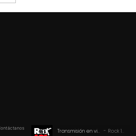
 la
e
Contáctanos
Transmisión en vivo
Rock 101