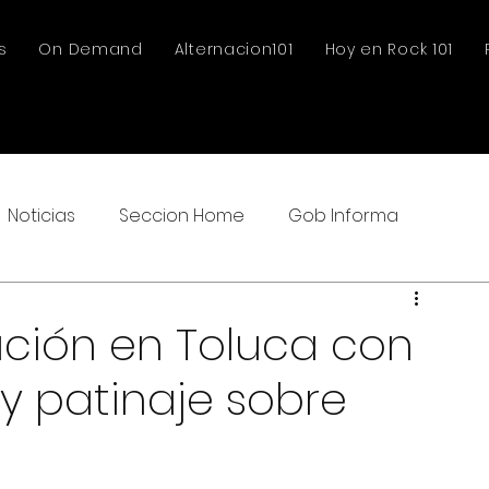
s
On Demand
Alternacion101
Hoy en Rock 101
Noticias
Seccion Home
Gob Informa
ción en Toluca con
y patinaje sobre