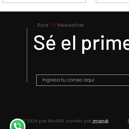
Rock
101
Newsletter
Sé el prim
Capturan a presuntos
Recupera 
asaltantes en Centro
dos vehícu
Histórico con apoyo de
sus condu
Botón de Pánico y
videovigilancia
© 2026 por Rock101. creado por
imandi