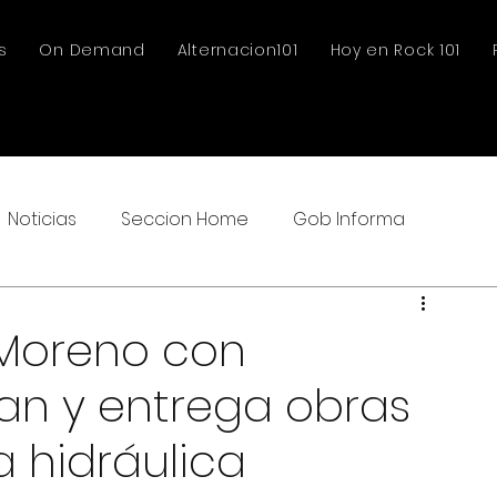
s
On Demand
Alternacion101
Hoy en Rock 101
Noticias
Seccion Home
Gob Informa
Moreno con
an y entrega obras
a hidráulica