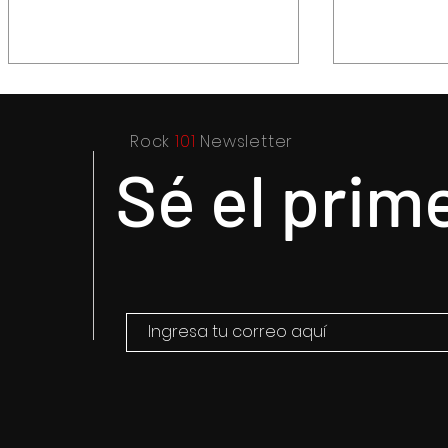
Rock
101
Newsletter
Sé el prim
Capturan a presuntos
Recupera 
asaltantes en Centro
dos vehícu
Histórico con apoyo de
sus condu
Botón de Pánico y
videovigilancia