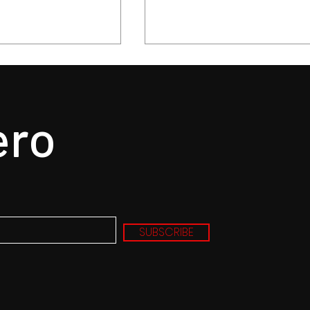
ero
Policía de Toluca
Prepara Ricardo Moreno
los y detiene a
Feria y Festival Cultural
ctores
Alfeñique más grande d
SUBSCRIBE
la historia de Toluca