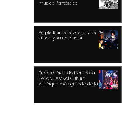
musical fantástico
Purple Rain, el epicentro de
Prince y su revolución
Prepara Ricardo Moreno la
Feria y Festival Cultural
Alfeñique más grande de la
historia de Toluca