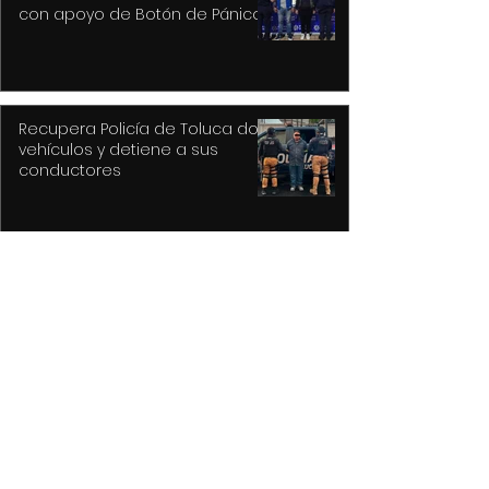
con apoyo de Botón de Pánico y
videovigilancia
Recupera Policía de Toluca dos
vehículos y detiene a sus
conductores
La versión MAL de Revolver, la
reconstrucción de un universo
musical fantástico
Purple Rain, el epicentro de
Prince y su revolución