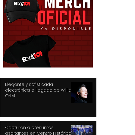
Purple Rain, el epicentro
Hysteria... nunc
de Prince y su
mejor título pa
revolución
gran álbum, re
de la tragedia y
drama
Elegante y sofisticada
electrónica: el legado de William
Orbit
Capturan a presuntos
asaltantes en Centro Histórico