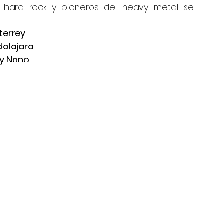
e hard rock y pioneros del heavy metal se 
terrey
dalajara
ay Nano