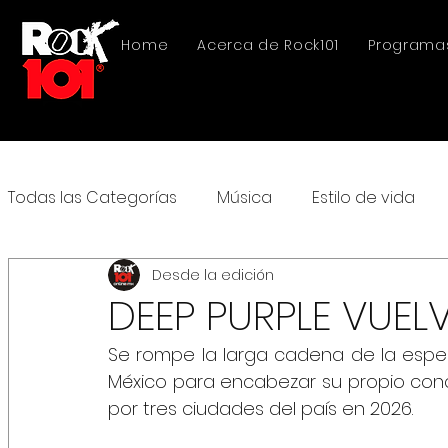
Home
Acerca de Rock101
Programa
Todas las Categorías
Música
Estilo de vida
Desde la edición
DEEP PURPLE VUEL
Se rompe la larga cadena de la esper
México para encabezar su propio conci
por tres ciudades del país en 2026.