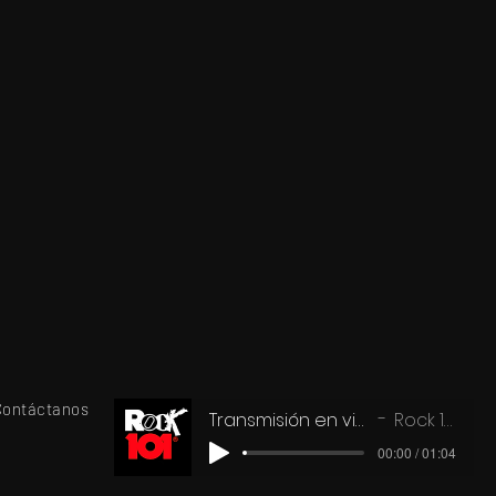
r
m,
 y
Contáctanos
Transmisión en vivo
Rock 101
00:00 / 01:04