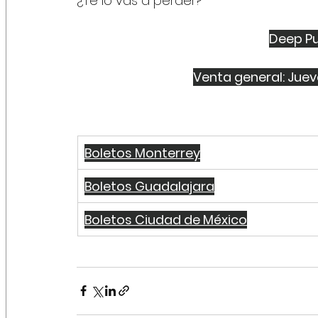
¿Te lo vas a perder?
Deep Pu
Venta general: Jueve
Boletos Monterrey
Boletos Guadalajara
Boletos Ciudad de México