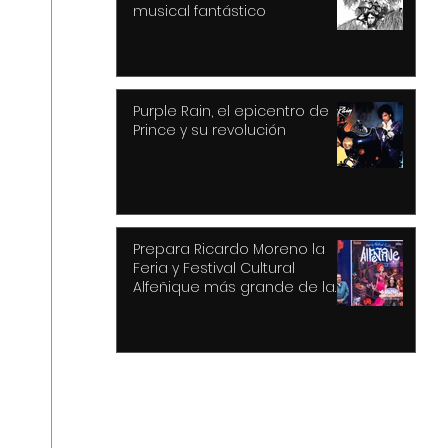
musical fantástico
Purple Rain, el epicentro de
Prince y su revolución
Prepara Ricardo Moreno la
Feria y Festival Cultural
Alfeñique más grande de la
historia de Toluca