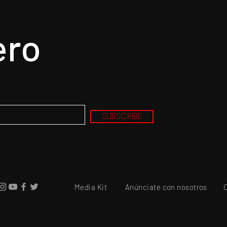
ero
n, el epicentro de
Hysteria... nunca un mejo
u revolución
título para un gran álbu
resultado de la tragedia
SUBSCRIBE
el drama
Media Kit
Anúnciate con nosotros