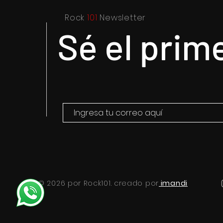
Rock
101
Newsletter
Sé el prim
Elegante y sofisticada
Purple Rai
electrónica: el legado de
Prince y s
William Orbit
© 2026 por Rock101. creado por
imandi