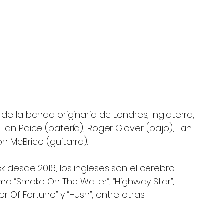
de la banda originaria de Londres, Inglaterra, 
Ian Paice (batería), Roger Glover (bajo),  Ian 
on McBride (guitarra).
 desde 2016, los ingleses son el cerebro 
o “Smoke On The Water”, “Highway Star”, 
ier Of Fortune” y “Hush”, entre otras.