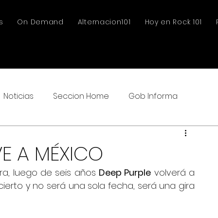
s
On Demand
Alternacion101
Hoy en Rock 101
Noticias
Seccion Home
Gob Informa
VE A MÉXICO
a, luego de seis años 
Deep Purple
 volverá a 
erto y no será una sola fecha, será una gira 