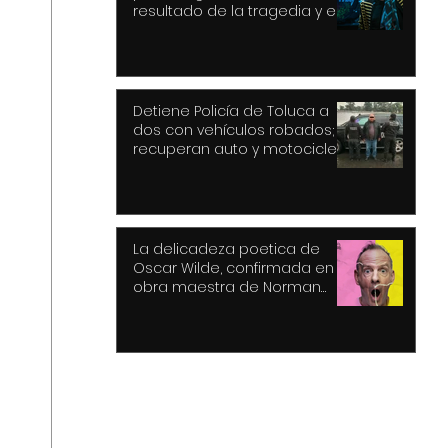
resultado de la tragedia y el
drama
Detiene Policía de Toluca a
dos con vehículos robados;
recuperan auto y motocicleta
La delicadeza poetica de
Oscar Wilde, confirmada en la
obra maestra de Norman
Cook