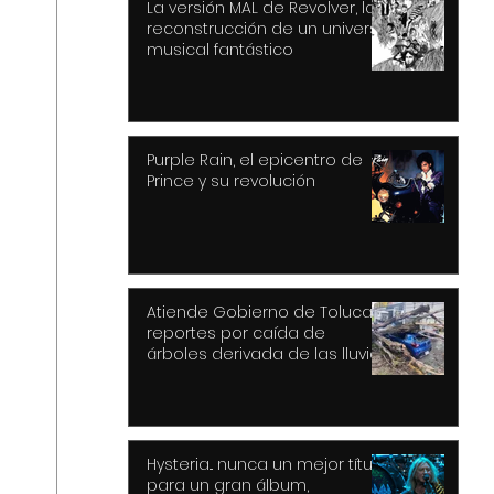
La versión MAL de Revolver, la
reconstrucción de un universo
musical fantástico
Purple Rain, el epicentro de
Prince y su revolución
Atiende Gobierno de Toluca
reportes por caída de
árboles derivada de las lluvias
y fuertes vientos
Hysteria... nunca un mejor título
para un gran álbum,