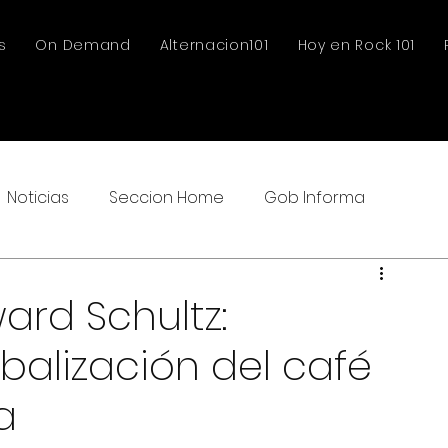
s
On Demand
Alternacion101
Hoy en Rock 101
Noticias
Seccion Home
Gob Informa
ard Schultz:
obalización del café
a