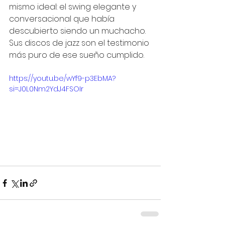
mismo ideal: el swing elegante y 
conversacional que había 
descubierto siendo un muchacho. 
Sus discos de jazz son el testimonio 
más puro de ese sueño cumplido.
https://youtu.be/wYf9-p3EbMA?
si=J0L0Nm2YdJ4FSOIr