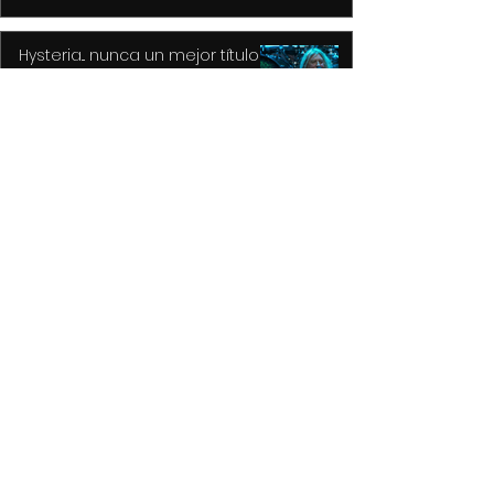
Hysteria... nunca un mejor título
para un gran álbum, resultado
de la tragedia y el drama
Detiene Policía de Toluca a dos
con vehículos robados;
recuperan auto y motocicleta
La delicadeza poetica de Oscar
Wilde, confirmada en la obra
maestra de Norman Cook