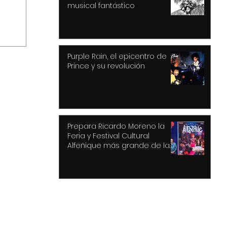
musical fantástico
Purple Rain, el epicentro de
Prince y su revolución
Prepara Ricardo Moreno la
Feria y Festival Cultural
Alfeñique más grande de la
uca
historia de Toluca
 a