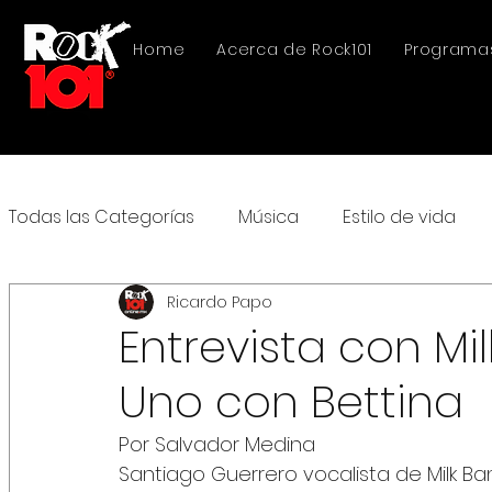
Home
Acerca de Rock101
Programa
Todas las Categorías
Música
Estilo de vida
Ricardo Papo
Entrevista con Mi
Uno con Bettina
Por Salvador Medina 
Santiago Guerrero vocalista de Milk Ba