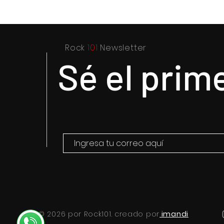
Rock
101
Newsletter
Sé el prim
© 2026 por Rock101. creado por
imandi