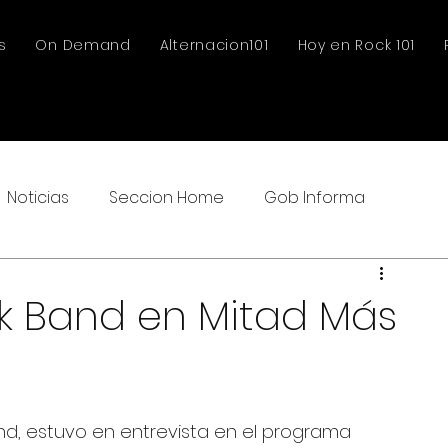
s
On Demand
Alternacion101
Hoy en Rock 101
Noticias
Seccion Home
Gob Informa
lk Band en Mitad Más
nd, estuvo en entrevista en el programa 