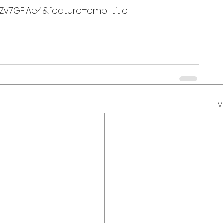
Zv7GFIAe4&feature=emb_title
V