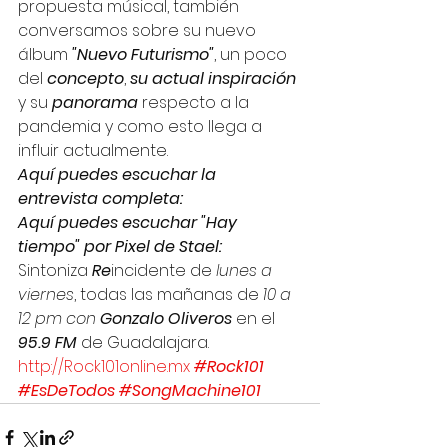
propuesta músical, también 
conversamos sobre su nuevo 
álbum 
"Nuevo Futurismo"
, un poco 
del 
concepto
, 
su actual inspiración
y su 
panorama
 respecto a la 
pandemia y como esto llega a 
influir actualmente. 
Aquí puedes escuchar la 
entrevista completa:
Aquí puedes escuchar "Hay 
tiempo" por Pixel de Stael:
Sintoniza 
Re
incidente de 
lunes a 
viernes
, todas las mañanas de
 10 a 
12 pm con 
Gonzalo Oliveros 
en el 
95.9 FM
 de Guadalajara. 
http://Rock101online.mx
#Rock101
#EsDeTodos
#SongMachine101