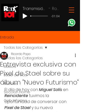
Transmisión en vivo
Rock 101
-01:04
Entrada
Todas las Categorías
Ricardo Papo
Todas las Categorías
Entrevista exclusiva con
Música
Pixel de Stael sobre su
Estilo de vida
álbum "Nuevo Futurismo"
Noticias
El día de hoy con 
Miguel Solís
 en 
Seccion Home
Reincidente
 tuvimos la 
Gob Informa
oportunidad de conversar con 
Pixel de Stael 
y su nueva 