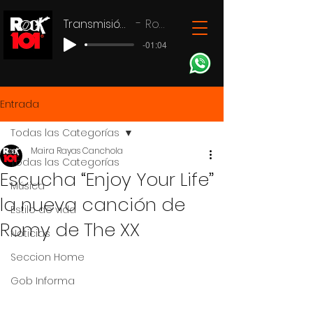
Transmisión en vivo
Rock 101
-01:04
Entrada
Todas las Categorías
Maira Rayas Canchola
Todas las Categorías
Escucha “Enjoy Your Life”
Música
la nueva canción de
Estilo de vida
Romy de The XX
Noticias
Seccion Home
Gob Informa