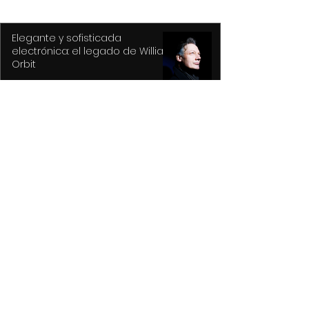
Elegante y sofisticada
electrónica: el legado de William
Orbit
Capturan a presuntos
asaltantes en Centro Histórico
con apoyo de Botón de Pánico y
videovigilancia
Recupera Policía de Toluca dos
vehículos y detiene a sus
conductores