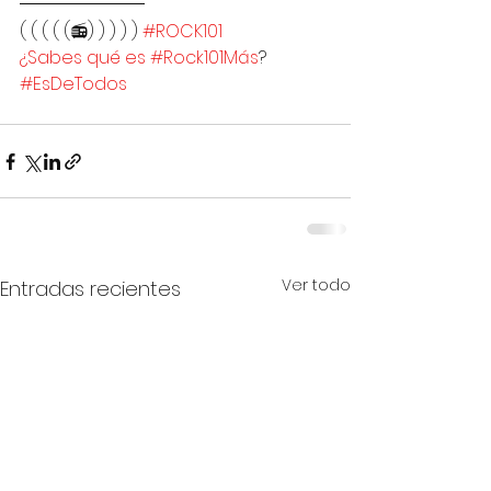
( ( ( ( (📻) ) ) ) ) 
#ROCK101
¿Sabes qué es #Rock101Más
?
#EsDeTodos
Ver todo
Entradas recientes