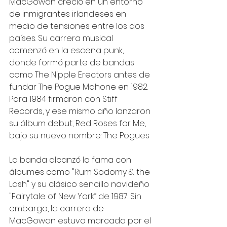
MacGowan creció en un entorno 
de inmigrantes irlandeses en 
medio de tensiones entre los dos 
países. Su carrera musical 
comenzó en la escena punk, 
donde formó parte de bandas 
como The Nipple Erectors antes de 
fundar The Pogue Mahone en 1982. 
Para 1984 firmaron con Stiff 
Records, y ese mismo año lanzaron 
su álbum debut, Red Roses for Me, 
bajo su nuevo nombre: The Pogues
La banda alcanzó la fama con 
álbumes como "Rum Sodomy & the 
Lash" y su clásico sencillo navideño 
"Fairytale of New York” de 1987. Sin 
embargo, la carrera de 
MacGowan estuvo marcada por el 