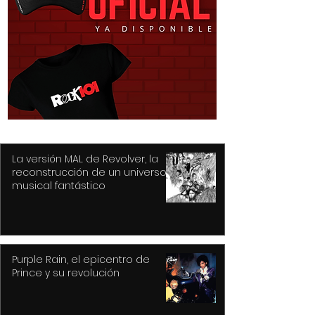
Detiene Policía de
Construye Tol
Toluca a dos con
prepas y mode
vehículos robados;
diez espacios
recuperan auto y
deportivos
motocicleta
La versión MAL de Revolver, la
reconstrucción de un universo
musical fantástico
Purple Rain, el epicentro de
Prince y su revolución