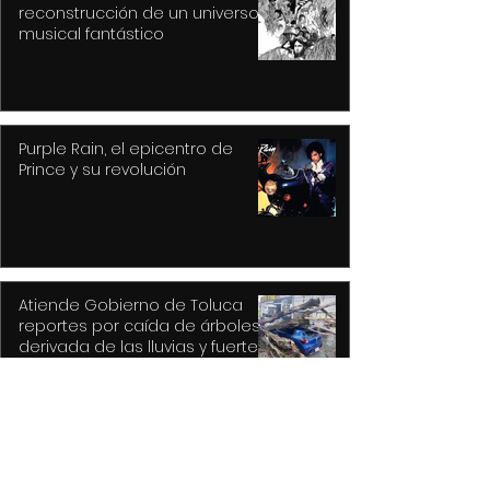
reconstrucción de un universo
musical fantástico
Purple Rain, el epicentro de
Prince y su revolución
Atiende Gobierno de Toluca
reportes por caída de árboles
derivada de las lluvias y fuertes
vientos
Hysteria... nunca un mejor título
para un gran álbum, resultado