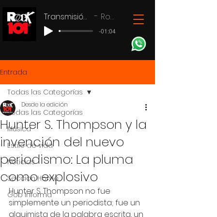
Transmisión en vivo
Rock 101
-01:04
Entrada
Todas las Categorías
Desde la edición
Todas las Categorías
Hunter S. Thompson y la
Música
invención del nuevo
Estilo de vida
periodismo: La pluma
Noticias
como explosivo
Seccion Home
Hunter S. Thompson no fue 
Gob Informa
simplemente un periodista; fue un 
alquimista de la palabra escrita, un 