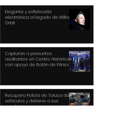
Elegante y sofisticada
electrónica: el legado de William
Orbit
Capturan a presuntos
asaltantes en Centro Histórico
con apoyo de Botón de Pánico y
videovigilancia
Recupera Policía de Toluca dos
vehículos y detiene a sus
conductores