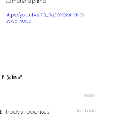
su materia prima.
https://youtu.be/i7Q_8q3XXrQ?si=VfsCI-
BVWaIlnUQ2
Ver todo
Entradas recientes