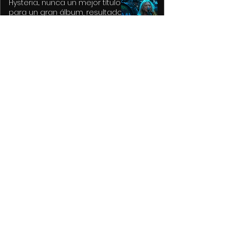
Hysteria... nunca un mejor título
para un gran álbum, resultado
de la tragedia y el drama
Detiene Policía de Toluca a dos
con vehículos robados;
recuperan auto y motocicleta
La delicadeza poetica de Oscar
Wilde, confirmada en la obra
maestra de Norman Cook