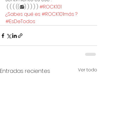
 ( ( ( ((📻) ) ) ) ) 
#ROCK101
¿Sabes qué es #ROCK101más ?
#EsDeTodos
Ver todo
Entradas recientes