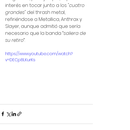
interés en tocar junto a los 
"cuatro 
grandes"
 del thrash metal, 
refiriéndose a Metallica, Anthrax y 
Slayer, aunque admitió que sería 
necesario que la banda “
saliera de 
su retiro
”.
https://www.youtube.com/watch?
v=DECp8LKurKs