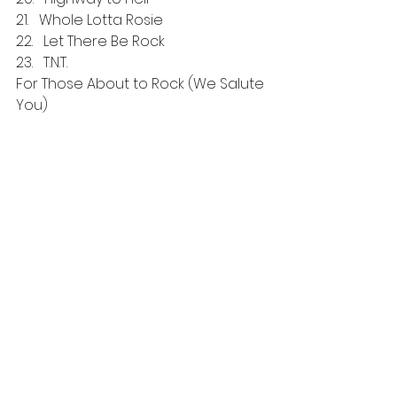
21.   Whole Lotta Rosie
22.   Let There Be Rock
23.   T.N.T.
For Those About to Rock (We Salute 
You)