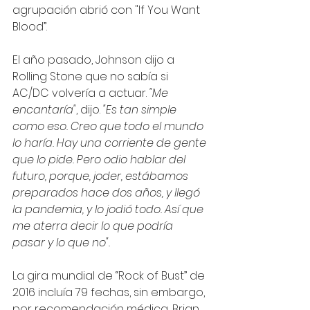
agrupación abrió con "If You Want 
Blood”. 
El año pasado, Johnson dijo a 
Rolling Stone que no sabía si 
AC/DC volvería a actuar. 
"Me 
encantaría"
, dijo.
 "Es tan simple 
como eso. Creo que todo el mundo 
lo haría. Hay una corriente de gente 
que lo pide. Pero odio hablar del 
futuro, porque, joder, estábamos 
preparados hace dos años, y llegó 
la pandemia, y lo jodió todo. Así que 
me aterra decir lo que podría 
pasar y lo que no". 
La gira mundial de “Rock of Bust” de 
2016 incluía 79 fechas, sin embargo, 
por recomendación médica, Brian 