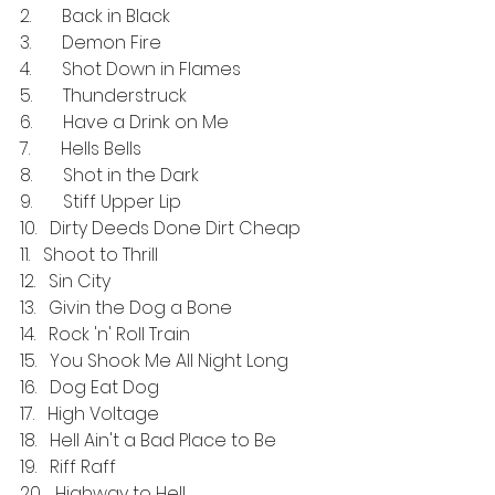
2.       Back in Black
3.       Demon Fire
4.       Shot Down in Flames
5.       Thunderstruck
6.       Have a Drink on Me
7.       Hells Bells
8.       Shot in the Dark
9.       Stiff Upper Lip
10.   Dirty Deeds Done Dirt Cheap
11.   Shoot to Thrill
12.   Sin City
13.   Givin the Dog a Bone
14.   Rock 'n' Roll Train
15.   You Shook Me All Night Long
16.   Dog Eat Dog
17.   High Voltage
18.   Hell Ain't a Bad Place to Be
19.   Riff Raff
20.   Highway to Hell