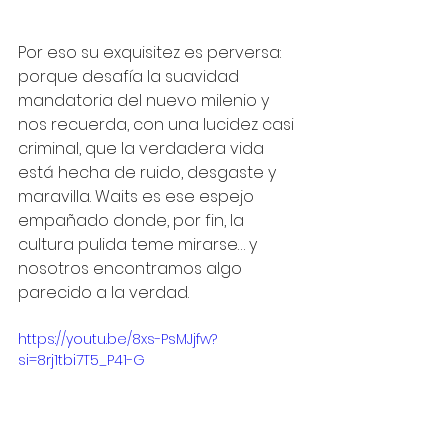
Por eso su exquisitez es perversa: 
porque desafía la suavidad 
mandatoria del nuevo milenio y 
nos recuerda, con una lucidez casi 
criminal, que la verdadera vida 
está hecha de ruido, desgaste y 
maravilla. Waits es ese espejo 
empañado donde, por fin, la 
cultura pulida teme mirarse… y 
nosotros encontramos algo 
parecido a la verdad.
https://youtu.be/8xs-PsMJjfw?
si=8rj1tbi7T5_P41-G