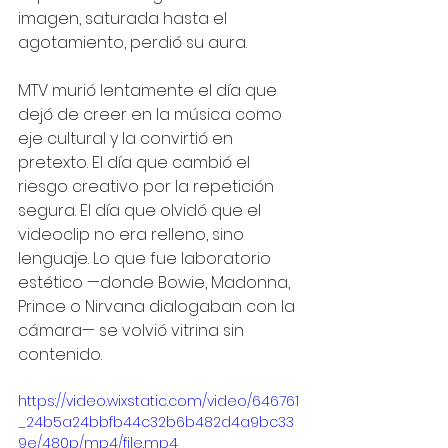
imagen, saturada hasta el 
agotamiento, perdió su aura.
MTV murió lentamente el día que 
dejó de creer en la música como 
eje cultural y la convirtió en 
pretexto. El día que cambió el 
riesgo creativo por la repetición 
segura. El día que olvidó que el 
videoclip no era relleno, sino 
lenguaje. Lo que fue laboratorio 
estético —donde Bowie, Madonna, 
Prince o Nirvana dialogaban con la 
cámara— se volvió vitrina sin 
contenido.
https://video.wixstatic.com/video/646761
_24b5a24bbfb44c32b6b482d4a9bc33
9e/480p/mp4/file.mp4