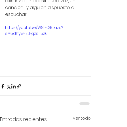
existir. Solo necesitó una voz, una 
canción… y alguien dispuesto a 
escuchar.
https://youtu.be/W8r-tXRLazs?
si=5dhywFELFgzs_5z6
Ver todo
Entradas recientes