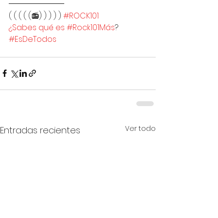
( ( ( ( (📻) ) ) ) ) 
#ROCK101
¿Sabes qué es #Rock101Más
?
#EsDeTodos
Ver todo
Entradas recientes