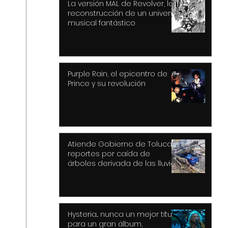
La versión MAL de Revolver, la
reconstrucción de un universo
musical fantástico
Purple Rain, el epicentro de
Prince y su revolución
Atiende Gobierno de Toluca
reportes por caída de
árboles derivada de las lluvias
y fuertes vientos
Hysteria... nunca un mejor título
para un gran álbum,