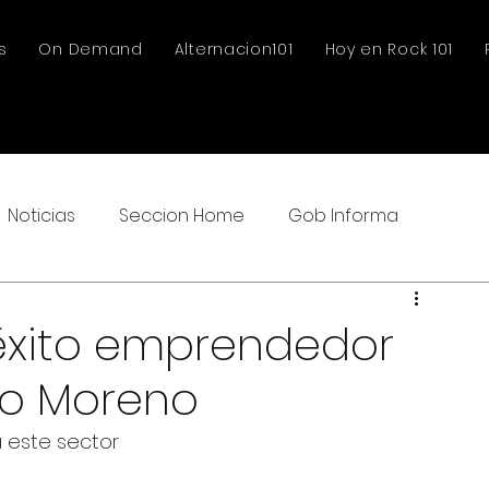
s
On Demand
Alternacion101
Hoy en Rock 101
Noticias
Seccion Home
Gob Informa
éxito emprendedor
rdo Moreno
 este sector 