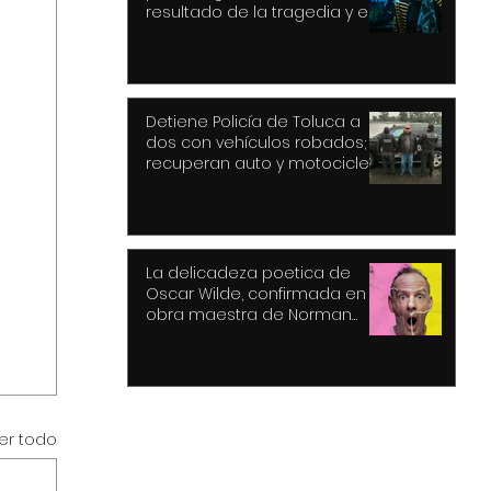
resultado de la tragedia y el
drama
Detiene Policía de Toluca a
dos con vehículos robados;
recuperan auto y motocicleta
La delicadeza poetica de
Oscar Wilde, confirmada en la
obra maestra de Norman
Cook
er todo