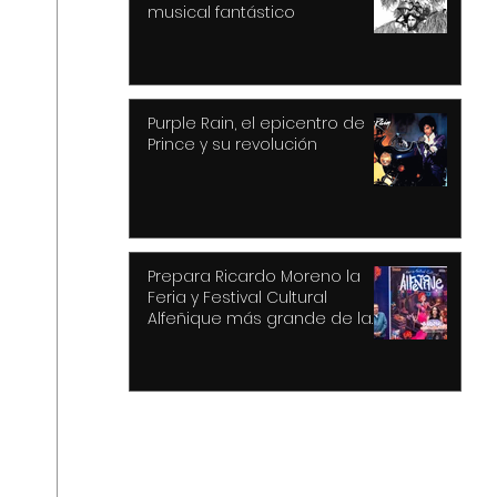
musical fantástico
Purple Rain, el epicentro de
Prince y su revolución
Prepara Ricardo Moreno la
Feria y Festival Cultural
Alfeñique más grande de la
historia de Toluca