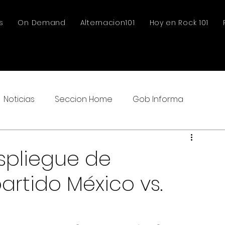
s
On Demand
Alternacion101
Hoy en Rock 101
Noticias
Seccion Home
Gob Informa
spliegue de
artido México vs.