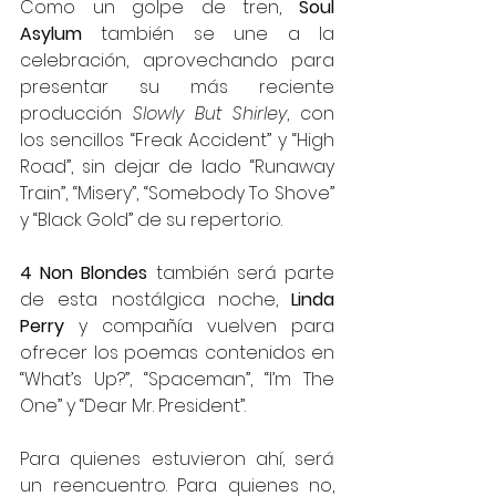
Como un golpe de tren, 
Soul 
Asylum
 también se une a la 
celebración, aprovechando para 
presentar su más reciente 
producción 
Slowly But Shirley
, con 
los sencillos “Freak Accident” y “High 
Road”, sin dejar de lado “Runaway 
Train”, “Misery”, “Somebody To Shove” 
y “Black Gold” de su repertorio.
4 Non Blondes
 también será parte 
de esta nostálgica noche, 
Linda 
Perry
 y compañía vuelven para 
ofrecer los poemas contenidos en 
“What’s Up?”, “Spaceman”, “I’m The 
One” y “Dear Mr. President”.
Para quienes estuvieron ahí, será 
un reencuentro. Para quienes no, 