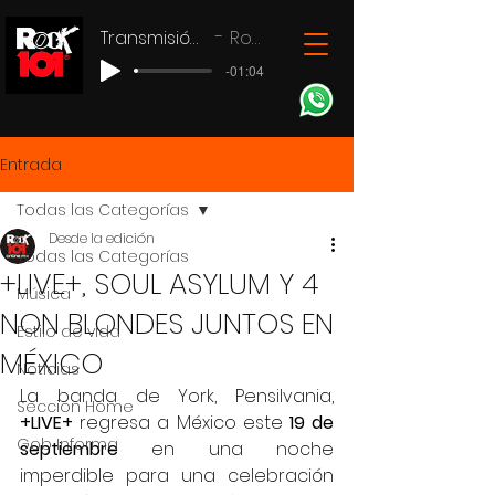
Transmisión en vivo
Rock 101
-01:04
Entrada
Todas las Categorías
Desde la edición
Todas las Categorías
+LIVE+, SOUL ASYLUM Y 4
Música
NON BLONDES JUNTOS EN
Estilo de vida
MÉXICO
Noticias
La banda de York, Pensilvania,
Seccion Home
+LIVE+
 regresa a México este 
19 de 
Gob Informa
septiembre
 en una noche 
imperdible para una celebración 