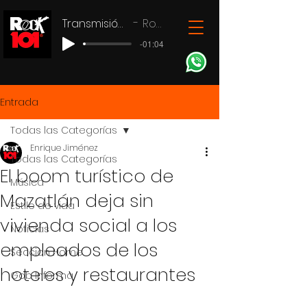
Transmisión en vivo
Rock 101
-01:04
Entrada
Todas las Categorías
Enrique Jiménez
Todas las Categorías
El boom turístico de
Música
Mazatlán deja sin
Estilo de vida
vivienda social a los
Noticias
empleados de los
Seccion Home
hoteles y restaurantes
Gob Informa