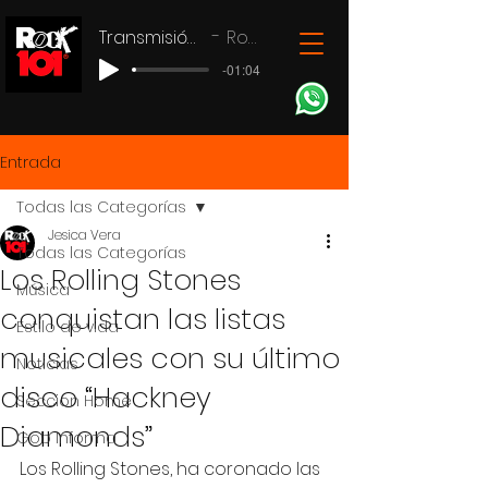
Transmisión en vivo
Rock 101
-01:04
Entrada
Todas las Categorías
Jesica Vera
Todas las Categorías
Los Rolling Stones
Música
conquistan las listas
Estilo de vida
musicales con su último
Noticias
disco “Hackney
Seccion Home
Diamonds”
Gob Informa
Los Rolling Stones, ha coronado las 