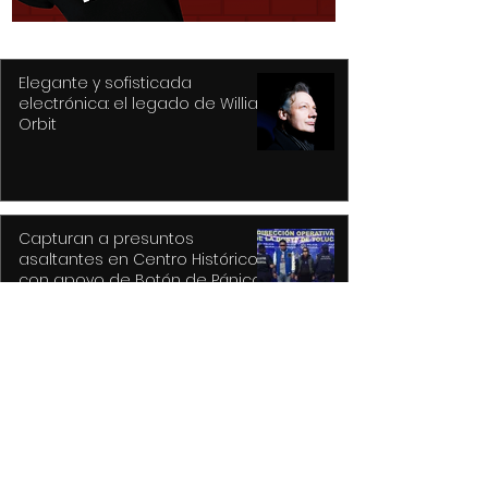
Elegante y sofisticada
electrónica: el legado de William
Orbit
Capturan a presuntos
asaltantes en Centro Histórico
con apoyo de Botón de Pánico y
videovigilancia
Recupera Policía de Toluca dos
vehículos y detiene a sus
conductores