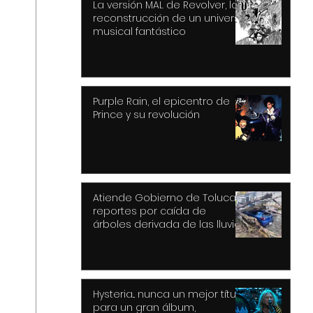
La versión MAL de Revolver, la
reconstrucción de un universo
musical fantástico
Purple Rain, el epicentro de
Prince y su revolución
Atiende Gobierno de Toluca
reportes por caída de
árboles derivada de las lluvias
y fuertes vientos
Hysteria... nunca un mejor título
para un gran álbum,