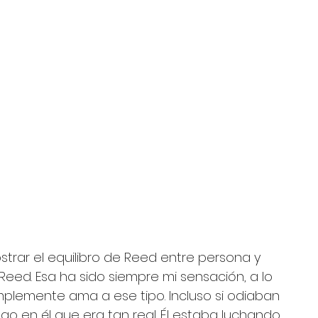
rar el equilibro de Reed entre persona y 
 Reed. Esa ha sido siempre mi sensación, a lo 
mplemente ama a ese tipo. Incluso si odiaban 
go en él que era tan real. Él estaba luchando 