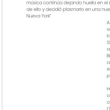
música continúa dejando huella en el m
de ello y decidió plasmarlo en una nuev
Nueva York”
A
s
l
S
a
B
c
e
p
H
c
c
Q