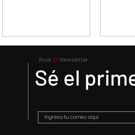
Rock
101
Newsletter
Sé el prim
Purple Rain, el epicentro de
Hysteria..
Prince y su revolución
título par
resultado 
el drama