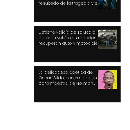
resultado de la tragedia y el
drama
Detiene Policía de Toluca a
dos con vehículos robados;
recuperan auto y motocicleta
La delicadeza poetica de
Oscar Wilde, confirmada en la
obra maestra de Norman
Cook