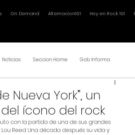
s
On Demand
Alternacion101
Hoy en Rock 101
Noticias
Seccion Home
Gob Informa
de Nueva York”, un
del ícono del rock
e luto con la partida de una de sus grandes 
no Lou Reed. Una década después su vida y 