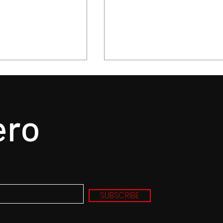
ero
. nunca un mejor
La delicadeza poetica 
a un gran álbum,
Oscar Wilde, confirmad
de la tragedia y
en la obra maestra de
SUBSCRIBE
Norman Cook