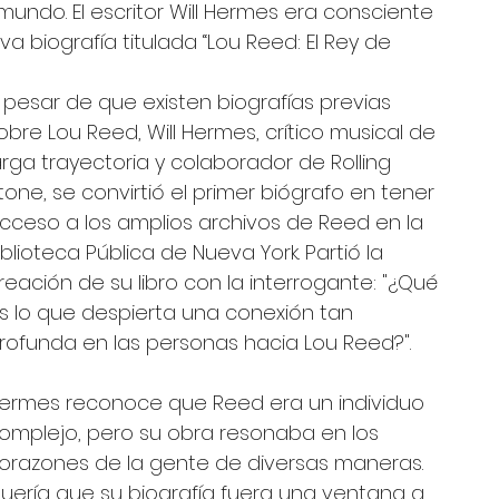
undo. El escritor Will Hermes era consciente 
a biografía titulada “Lou Reed: El Rey de 
 pesar de que existen biografías previas 
obre Lou Reed, Will Hermes, crítico musical de 
arga trayectoria y colaborador de Rolling 
tone, se convirtió el primer biógrafo en tener 
cceso a los amplios archivos de Reed en la 
iblioteca Pública de Nueva York. Partió la 
reación de su libro con la interrogante: "¿Qué 
s lo que despierta una conexión tan 
rofunda en las personas hacia Lou Reed?".
ermes reconoce que Reed era un individuo 
omplejo, pero su obra resonaba en los 
orazones de la gente de diversas maneras. 
uería que su biografía fuera una ventana a 