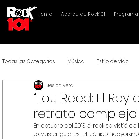
Home
Acerca de Rock101
Programa
Todas las Categorías
Música
Estilo de vida
Jesica Vera
“Lou Reed: El Rey 
retrato complejo 
En octubre del 2013 el rock se vistió d
piezas angulares, el icónico neoyorki