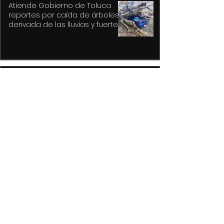
Atiende Gobierno de Toluca
reportes por caída de árboles
derivada de las lluvias y fuertes
vientos
Hysteria... nunca un mejor título
para un gran álbum, resultado
de la tragedia y el drama
Detiene Policía de Toluca a dos
con vehículos robados;
recuperan auto y motocicleta
La delicadeza poetica de Oscar