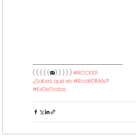
( ( ( ( (📻) ) ) ) ) 
#ROCK101
¿Sabes qué es #Rock101Más
?
#EsDeTodos