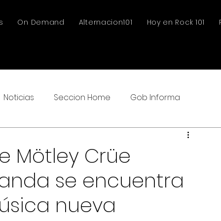
s
On Demand
Alternacion101
Hoy en Rock 101
Noticias
Seccion Home
Gob Informa
 de Mötley Crüe
banda se encuentra
úsica nueva