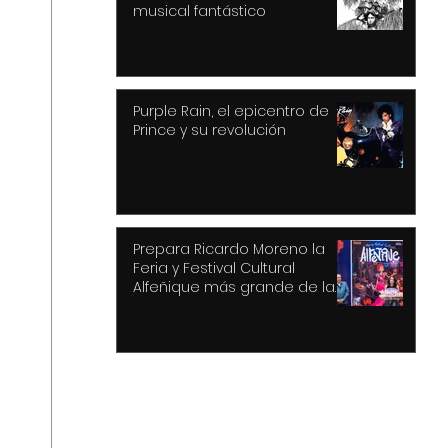
musical fantástico
Purple Rain, el epicentro de
Prince y su revolución
Prepara Ricardo Moreno la
Feria y Festival Cultural
Alfeñique más grande de la
historia de Toluca