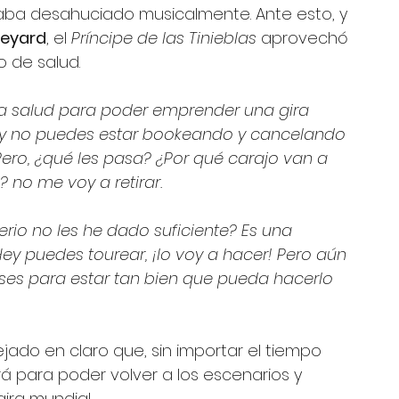
raba desahuciado musicalmente. Ante esto, y 
neyard
, el 
Príncipe de las Tinieblas
 aprovechó 
o de salud.
i la salud para poder emprender una gira 
zzy no puedes estar bookeando y cancelando 
 Pero, ¿qué les pasa? ¿Por qué carajo van a 
 no me voy a retirar. 
serio no les he dado suficiente? Es una 
ey puedes tourear, ¡lo voy a hacer! Pero aún 
eses para estar tan bien que pueda hacerlo 
ejado en claro que, sin importar el tiempo 
á para poder volver a los escenarios y 
ira mundial.