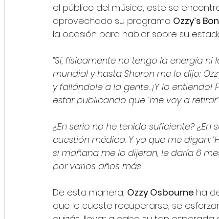
el público del músico, este se encont
aprovechado su programa 
Ozzy’s Bo
la ocasión para hablar sobre su estad
“Sí, físicamente no tengo la energía n
mundial y hasta Sharon me lo dijo: O
y fallándole a la gente. ¡Y lo entiendo!
estar publicando que “me voy a retirar”?
¿En serio no he tenido suficiente? ¿En 
cuestión médica. Y ya que me digan: ‘H
si mañana me lo dijeran, le daría 6 m
por varios años más”.
De esta manera, 
Ozzy Osbourne
 ha d
que le cueste recuperarse, se esforzar
quizás, llevar a cabo su tan esperada g