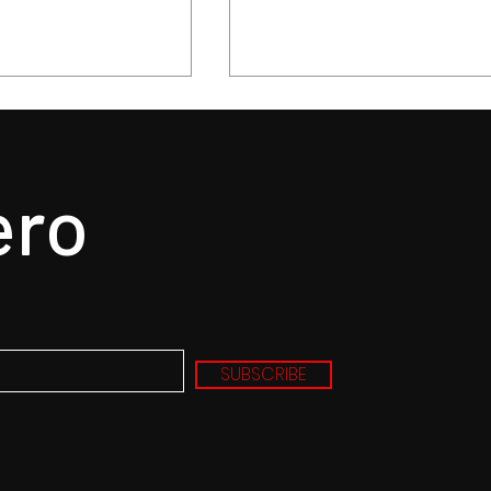
ero
n, el epicentro de
Hysteria... nunca un mejo
u revolución
título para un gran álbu
resultado de la tragedia
SUBSCRIBE
el drama