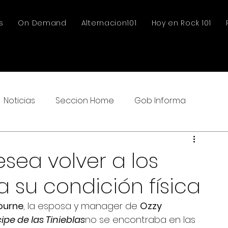
s
On Demand
Alternacion101
Hoy en Rock 101
Noticias
Seccion Home
Gob Informa
sea volver a los
 su condición física
ourne
, la esposa y manager de 
Ozzy 
cipe de las Tinieblas
no se encontraba en las 