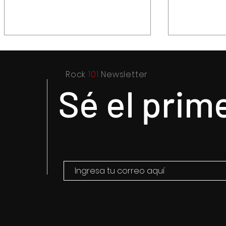
Rock
101
Newsletter
Sé el prim
Elegante y sofisticada
Purple Rai
electrónica: el legado de
Prince y s
William Orbit