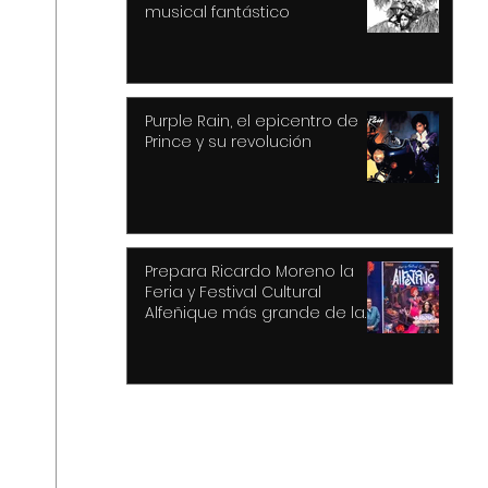
musical fantástico
Purple Rain, el epicentro de
Prince y su revolución
Prepara Ricardo Moreno la
Feria y Festival Cultural
Alfeñique más grande de la
historia de Toluca