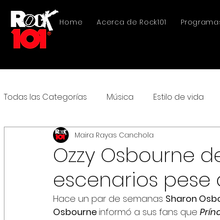
Home
Acerca de Rock101
Programa
Todas las Categorías
Música
Estilo de vida
Maira Rayas Canchola
Ozzy Osbourne de
escenarios pese a
Hace un par de semanas 
Sharon Osb
Osbourne 
informó a sus fans que 
Prín