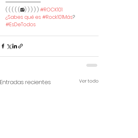
( ( ( ( (📻) ) ) ) ) 
#ROCK101
¿Sabes qué es #Rock101Más
?
#EsDeTodos
Ver todo
Entradas recientes