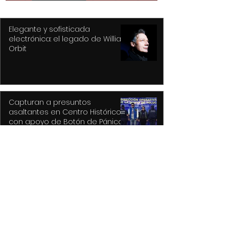
Elegante y sofisticada
electrónica: el legado de William
Orbit
Capturan a presuntos
asaltantes en Centro Histórico
con apoyo de Botón de Pánico y
videovigilancia
Recupera Policía de Toluca dos
vehículos y detiene a sus
conductores