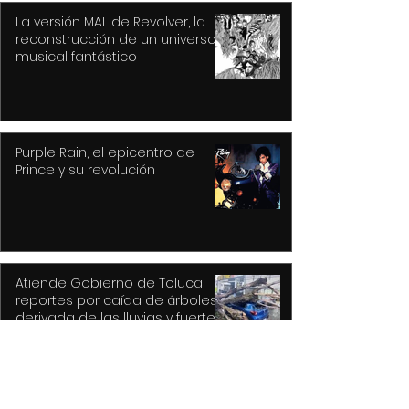
La versión MAL de Revolver, la
reconstrucción de un universo
musical fantástico
Purple Rain, el epicentro de
Prince y su revolución
Atiende Gobierno de Toluca
reportes por caída de árboles
derivada de las lluvias y fuertes
vientos