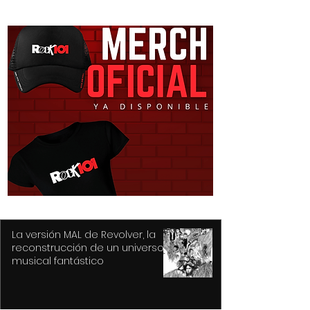
Detiene Policía de
Construye Tol
Toluca a dos con
prepas y mode
vehículos robados;
diez espacios
recuperan auto y
deportivos
motocicleta
La versión MAL de Revolver, la
reconstrucción de un universo
musical fantástico