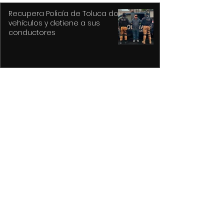
Recupera Policía de Toluca dos
vehículos y detiene a sus
conductores
La versión MAL de Revolver, la
reconstrucción de un universo
musical fantástico
Purple Rain, el epicentro de
Prince y su revolución