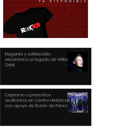
Toluca dos vehículos y
Moreno la Feria
detiene a sus
Festival Cultura
conductores
Alfeñique más
de la historia 
Elegante y sofisticada
electrónica: el legado de William
Orbit
Capturan a presuntos
asaltantes en Centro Histórico
con apoyo de Botón de Pánico y
videovigilancia