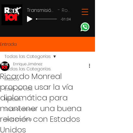
Transmisión en vivo
Rock 101
-01:04
Entrada
Todas las Categorías
Enrique Jiménez
Todas las Categorías
Ricardo Monreal
Música
propone usar la vía
Estilo de vida
diplomática para
Noticias
mantener una buena
Seccion Home
relación con Estados
Gob Informa
Unidos