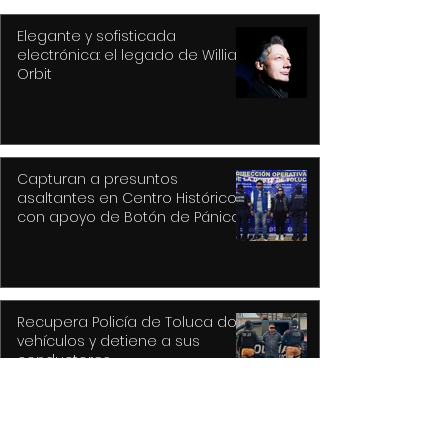
Elegante y sofisticada
electrónica: el legado de William
Orbit
Capturan a presuntos
asaltantes en Centro Histórico
con apoyo de Botón de Pánico y
videovigilancia
Recupera Policía de Toluca dos
vehículos y detiene a sus
conductores