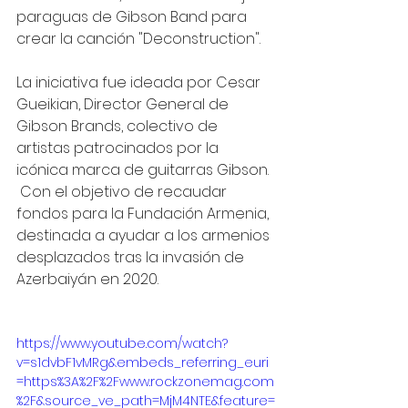
paraguas de Gibson Band para 
crear la canción "Deconstruction".
La iniciativa fue ideada por Cesar 
Gueikian, Director General de 
Gibson Brands, colectivo de 
artistas patrocinados por la 
icónica marca de guitarras Gibson. 
 Con el objetivo de recaudar 
fondos para la Fundación Armenia, 
destinada a ayudar a los armenios 
desplazados tras la invasión de 
Azerbaiyán en 2020.
https://www.youtube.com/watch?
v=s1dvbF1vMRg&embeds_referring_euri
=https%3A%2F%2Fwww.rockzonemag.com
%2F&source_ve_path=MjM4NTE&feature=