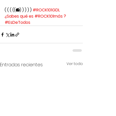
( ( ( ((📻) ) ) ) ) 
#ROCK101GDL
¿Sabes qué es #ROCK101más ?
#EsDeTodos
Ver todo
Entradas recientes