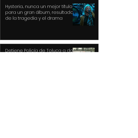
Hysteria... nunca un mejor título
para un gran álbum, resultado
de la tragedia y el drama
Detiene Policía de Toluca a dos
con vehículos robados;
recuperan auto y motocicleta
La delicadeza poetica de Oscar
Wilde, confirmada en la obra
maestra de Norman Cook