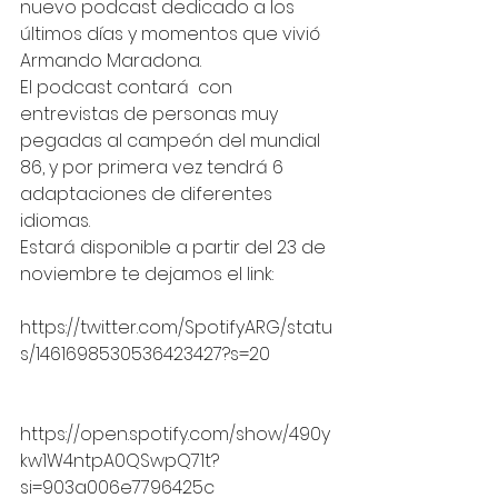
nuevo podcast dedicado a los 
últimos días y momentos que vivió 
Armando Maradona. 
El podcast contará  con 
entrevistas de personas muy 
pegadas al campeón del mundial 
86, y por primera vez tendrá 6 
adaptaciones de diferentes 
idiomas. 
Estará disponible a partir del 23 de 
noviembre te dejamos el link: 
https://twitter.com/SpotifyARG/statu
s/1461698530536423427?s=20
https://open.spotify.com/show/490y
kw1W4ntpA0QSwpQ71t?
si=903a006e7796425c