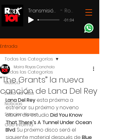
Transmisión en vivo
Rock 101
-01:04
Entrada
Todas las Categorías
Maira Rayas Canchola
Todas las Categorías
“The Grants” la nueva
Música
canción de Lana Del Rey
Estilo de vida
Lana Del Rey
 esta próxima a 
Noticias
estrenar su próximo y noveno 
Seccion Home
álbum de estudio 
Did You Know 
That There’s A Tunnel Under Ocean 
Gob Informa
Blvd
. Su próximo disco será el 
siguiente material después de 
Blue 