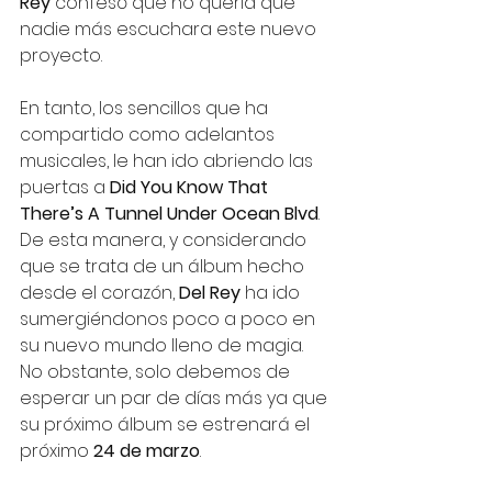
Rey
 confesó que no quería que 
nadie más escuchara este nuevo 
proyecto.
En tanto, los sencillos que ha 
compartido como adelantos 
musicales, le han ido abriendo las 
puertas a 
Did You Know That 
There’s A Tunnel Under Ocean Blvd
. 
De esta manera, y considerando 
que se trata de un álbum hecho 
desde el corazón, 
Del Rey
 ha ido 
sumergiéndonos poco a poco en 
su nuevo mundo lleno de magia. 
No obstante, solo debemos de 
esperar un par de días más ya que 
su próximo álbum se estrenará el 
próximo 
24 de marzo
.