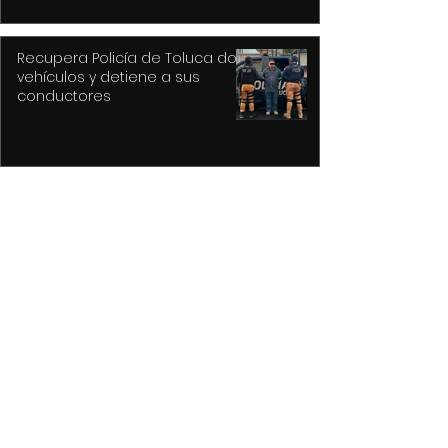
Recupera Policía de Toluca dos
vehículos y detiene a sus
conductores
La versión MAL de Revolver, la
reconstrucción de un universo
musical fantástico
Purple Rain, el epicentro de
Prince y su revolución