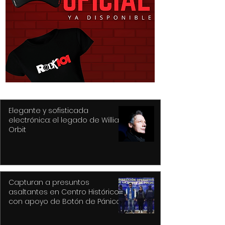
Purple Rain, el epicentro
Hysteria... nunc
de Prince y su
mejor título pa
revolución
gran álbum, re
de la tragedia y
drama
Elegante y sofisticada
electrónica: el legado de William
Orbit
Capturan a presuntos
asaltantes en Centro Histórico
con apoyo de Botón de Pánico y
videovigilancia