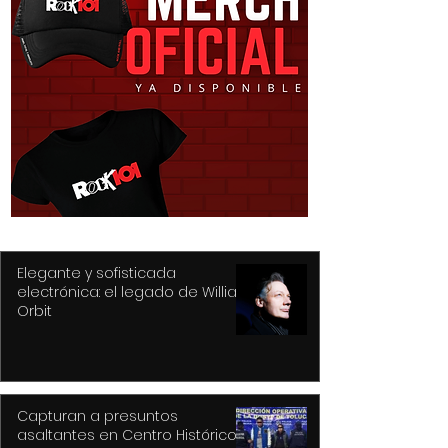
Recupera Policía de
Prepara Ricard
Toluca dos vehículos y
Moreno la Feria
detiene a sus
Festival Cultura
conductores
Alfeñique más
de la historia 
Elegante y sofisticada
electrónica: el legado de William
Orbit
Capturan a presuntos
asaltantes en Centro Histórico