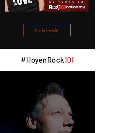
Ir a la tienda
#HoyenRock
101